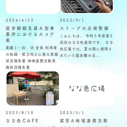
2024/4/12
2023/9/1
就労継続支援Ａ型事
ストーブの点検整備
業所におけるスコア
こんにちは。 令和５年度第2
表
回目のなな色通信です。 なな
実績Ⅰ～Ⅳ、Ⅵ 全体 利用者
色広場では、夏の間に使用さ
の知識・能力向上に係る実施
れていた製氷機の点...
状況報告書 地域連携活動実
施状況報告書
2023/8/10
2023/5/1
なな色CAFE
就労A地域連携活動