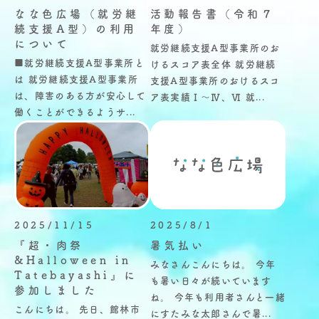
なな色広場（就労継
活動報告書（令和７
続支援A型）の利用
年度）
について
就労継続支援A型事業所のお
■就労継続支援A型事業所と
けるスコア表全体 就労継続
は 就労継続支援A型事業所
支援A型事業所のおけるスコ
は、障害のある方が安心して
ア表実績Ⅰ～Ⅳ、Ⅵ 就...
働くことができるようサ...
2025/11/15
2025/8/1
『超・肉祭
暑気払い
&Halloween in
みなさんこんにちは。 今年
Tatebayashi』に
も暑い日々が続いています
参加しました
ね。 今年も利用者さんと一緒
こんにちは。 先日、館林市
にすたみな太郎さんで暑...