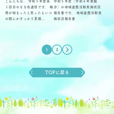
こんにちは。 令和５年度第
令和５年度（令和４年実績
１回目のなな色通信です。 梅
分）の地域連携活動実施状況
雨が始まったと思ったらいつ
報告書です。 地域連携活動実
の間にかすっかり夏模...
施状況報告書
投
1
2
稿
の
TOPに戻る
ペ
ー
ジ
送
り