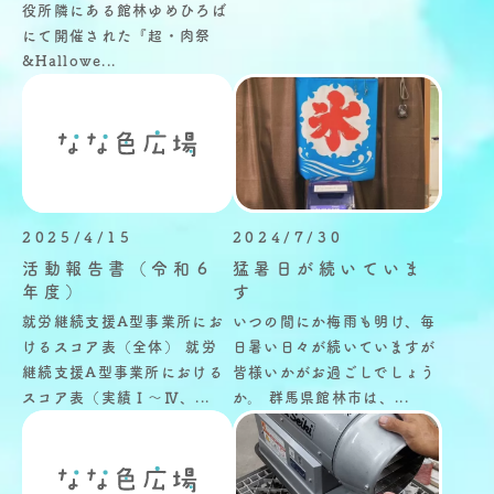
役所隣にある館林ゆめひろば
にて開催された『超・肉祭
&Hallowe...
2025/4/15
2024/7/30
活動報告書（令和６
猛暑日が続いていま
年度）
す
就労継続支援A型事業所にお
いつの間にか梅雨も明け、毎
けるスコア表（全体） 就労
日暑い日々が続いていますが
継続支援A型事業所における
皆様いかがお過ごしでしょう
スコア表（実績Ⅰ～Ⅳ、...
か。 群馬県館林市は、...